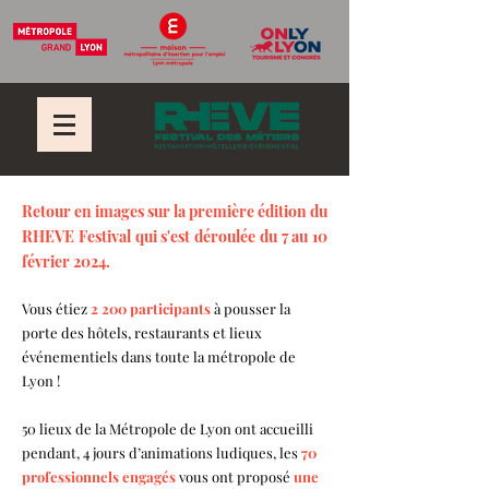
Retour en images sur la première édition du
RHEVE Festival qui s'est déroulée du 7 au 10
février 2024.
Vous étiez
2 200 participants
à pousser la
porte des hôtels, restaurants et lieux
événementiels dans toute la métropole de
Lyon !
50 lieux de la Métropole de Lyon ont accueilli
pendant, 4 jours d’animations ludiques, les
70
professionnels engagés
vous ont proposé
une