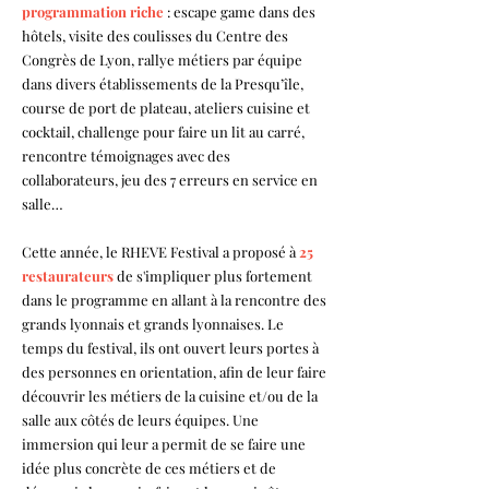
programmation riche
: escape game dans des
hôtels, visite des coulisses du Centre des
Congrès de Lyon, rallye métiers par équipe
dans d
ivers étab
lissements de la Presqu’île,
course de port de plateau, ateliers cuisine et
cocktail, challenge pour faire un lit au carré,
rencontre témoignages avec des
collaborateurs, jeu des 7 erreurs en service en
salle…
Cette année, le RHEVE Festival a proposé à
25
restaurateurs
de s'impliquer plus fortement
dans le programme en allant à la rencontre des
grands lyonnais et grands lyonnaises. Le
temps du festival, ils ont ouvert leurs portes à
des personnes en orientation, afin de leur faire
découvrir les métiers de la cuisine et/ou de la
salle aux côtés de leurs équipes. Une
immersion qui leur a permit de se faire une
idée plus concrète de ces métiers et de