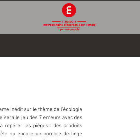
TIVAL
PROGRAMMATION
L'APRÈS F
Jeudi 29 
hôtelier au vert
me inédit sur le thème de l’écologie
3 sessions 
 ce sera le jeu des 7 erreurs avec des
- 14h00 à 
ra repérer les pièges : des produits
- 15h00 à 
anète ou encore un nombre de linge