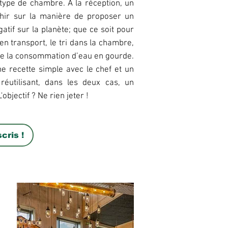
- 16h00 à 
type de chambre. À la réception, un
chir sur la manière de proposer un
Accueil de 2
tif sur la planète; que ce soit pour
Durée : 1 heu
n transport, le tri dans la chambre,
ore la consommation d’eau en gourde.
EKLO Lyon
ne recette simple avec le chef et un
réutilisant, dans les deux cas, un
2 Rue Simone 
objectif ? Ne rien jeter !
Tram T4 : arrê
Bus 35 : arrêt
cris !
Inscription 
Cet événem
si...
Vous êtes une struc