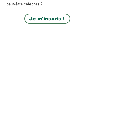
peut-être célèbres ?
Je m'inscris !
Vendredi 30 janvier 2026
3 sessions :
- 14h00 à 15h00
- 15h00 à
16h00
- 16h00 à 17h00
Accueil de 6 personnes par session
Durée : 1 heure
Ibis Styles Lyon
Confluence
26 Quai Perrache, 69002 Lyon