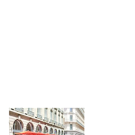
Tram T1 : arrêt Liberté
Bus C9 : arrêt Servient-Liberté
Inscription obligatoire
Cet événement est fait
pour vous si...
Vous êtes en réflexion sur votre
projet professionnel
Vous êtes un jeune en orientation
avec vos parents
Vous êtes une structure
d’accompagnement à l’emploi et
l’insertion professionnelle